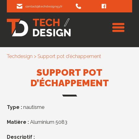
contact@techdesign53.fr
Techdesign
>
Support pot d’échappement
SUPPORT POT
D’ÉCHAPPEMENT
Type :
nautisme
Matière :
Aluminium 5083
Descriptif :