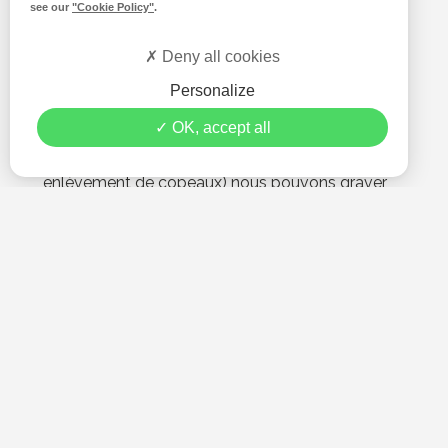
see our
"Cookie Policy"
.
environ),
de petite ou de grande taille (grâce à nos
Deny all cookies
fraiseuses grand format : 3050x2050mm et
Personalize
4100x2100mm).
OK, accept all
Avec notre technique de fraisage (découpe par
enlèvement de copeaux) nous pouvons graver,
ajourer, creuser à votre convenance.
Découvrez nos expertises >