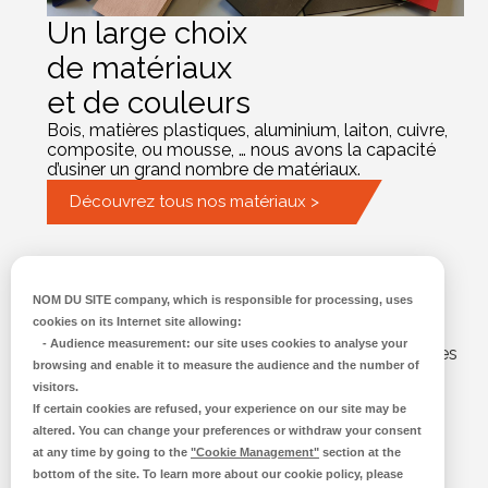
Un large choix
de matériaux
et de couleurs
Bois, matières plastiques, aluminium, laiton, cuivre,
composite, ou mousse, … nous avons la capacité
d’usiner un grand nombre de matériaux.
Découvrez tous nos matériaux >
Usinage et découpe
NOM DU SITE company
, which is responsible for processing, uses
de pièces sur-mesure
cookies on its Internet site allowing:
-
Audience measurement
: our site uses cookies to analyse your
Nous fabriquons des pièces sur mesure. Ces pièces
browsing and enable it to measure the audience and the number of
peuvent être :
visitors.
If certain cookies are refused, your experience on our site may be
altered. You can change your preferences or withdraw your consent
unique ou de série,
at any time by going to the
"Cookie Management"
section at the
de faible ou forte épaisseur (1 à 40 mm
bottom of the site. To learn more about our cookie policy, please