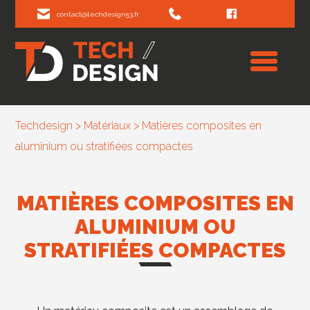
contact@techdesign53.fr
Techdesign
>
Matériaux
>
Matières composites en
aluminium ou stratifiées compactes
MATIÈRES COMPOSITES EN
ALUMINIUM OU
STRATIFIÉES COMPACTES