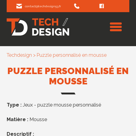
contact@techdesign53.fr
Techdesign
>
Puzzle personnalisé en mousse
PUZZLE PERSONNALISÉ EN
MOUSSE
Type :
Jeux - puzzle mousse personnalisé
Matière :
Mousse
Descriptif :