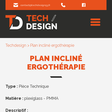
contact@techdesign53.fr
Techdesign
>
Plan incliné ergothérapie
PLAN INCLINÉ
ERGOTHÉRAPIE
Type :
Pièce Technique
Matière :
plexiglass - PMMA
Descriptif :