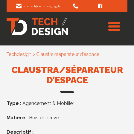
contact@techdesign53.fr
Techdesign
>
Claustra/séparateur d’espace
CLAUSTRA/SÉPARATEUR
D’ESPACE
Type :
Agencement & Mobilier
Matière :
Bois et dérivé
Descriptif :