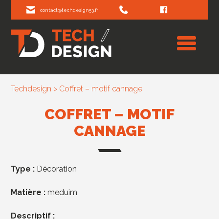
contact@techdesign53.fr
Techdesign
>
Coffret – motif cannage
COFFRET – MOTIF
CANNAGE
Type :
Décoration
Matière :
meduim
Descriptif :