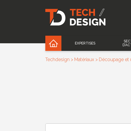
SEC
EXPERTISES
D’AC
Techdesign
>
Matériaux
>
Découpage et u