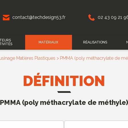
contact@techdesign53.fr
02 43 09 21 9
TEURS
MATÉRIAUX
RÉALISATIONS
TIVITÉS
sinage Matières Plastiques
>
PMMA (poly méthacrylate de mét
DÉFINITION
PMMA (poly méthacrylate de méthyle