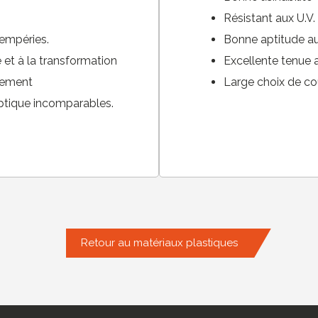
Résistant aux U.V.
tempéries.
Bonne aptitude au
et à la transformation
Excellente tenue a
ssement
Large choix de co
optique incomparables.
Retour au matériaux plastiques