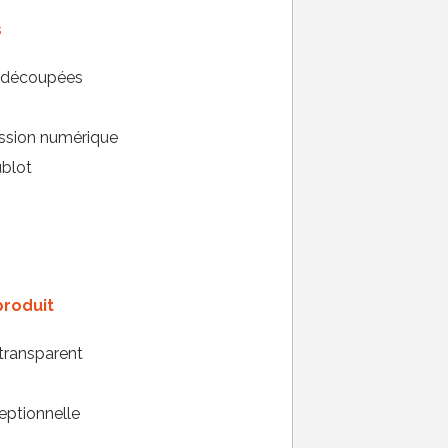
s
s découpées
ession numérique
ublot
produit
transparent
eptionnelle