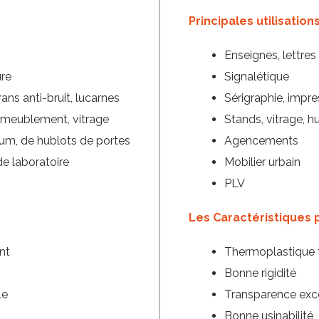
Principales utilisation
Enseignes, lettre
ure
Signalétique
ans anti-bruit, lucarnes
Sérigraphie, impr
meublement, vitrage
Stands, vitrage, h
rium, de hublots de portes
Agencements
de laboratoire
Mobilier urbain
PLV
Les Caractéristiques 
nt
Thermoplastique 
Bonne rigidité
le
Transparence exc
Bonne usinabilité